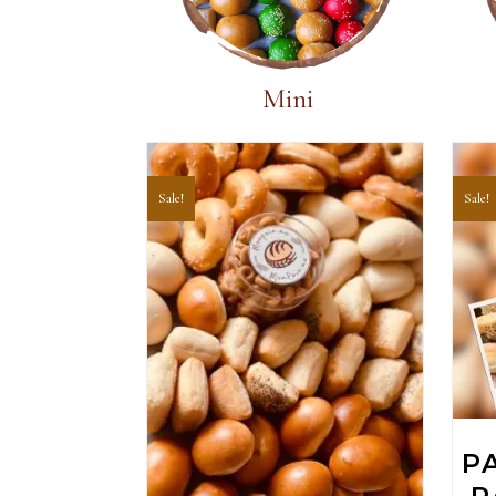
Mini
Sale!
Sale!
Add To Cart
P