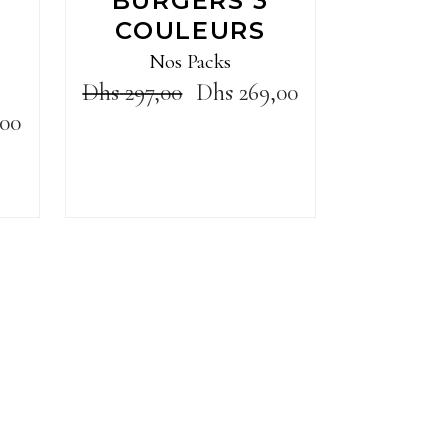
BURGERS 3
COULEURS
Nos Packs
Dhs
297,00
Dhs
269,00
00