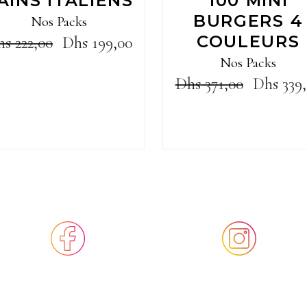
AINS ITALIENS
100 MINI
BURGERS 4
Nos Packs
COULEURS
hs
222,00
Dhs
199,00
Nos Packs
Dhs
371,00
Dhs
339,