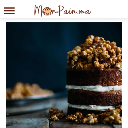
Chapelure Dorée –
100% Pain Frais (250g)
+
ADD